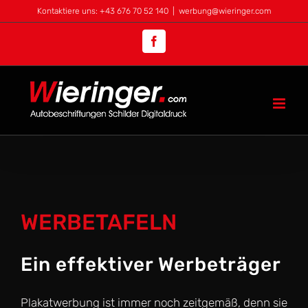
Zum
Kontaktiere uns: +43 676 70 52 140
|
werbung@wieringer.com
Inhalt
Facebook
springen
WERBETAFELN
Ein effektiver Werbeträger
Plakatwerbung ist immer noch zeitgemäß, denn sie